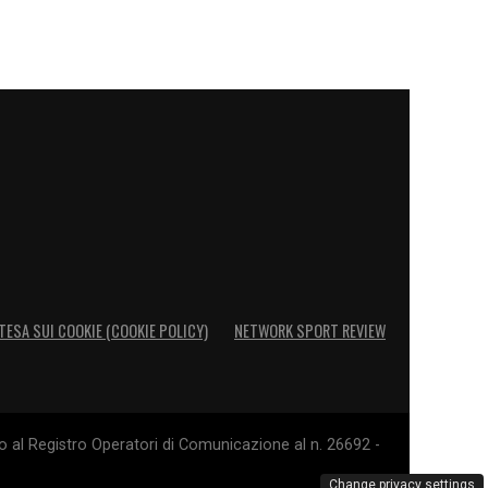
TESA SUI COOKIE (COOKIE POLICY)
NETWORK SPORT REVIEW
o al Registro Operatori di Comunicazione al n. 26692 -
Change privacy settings