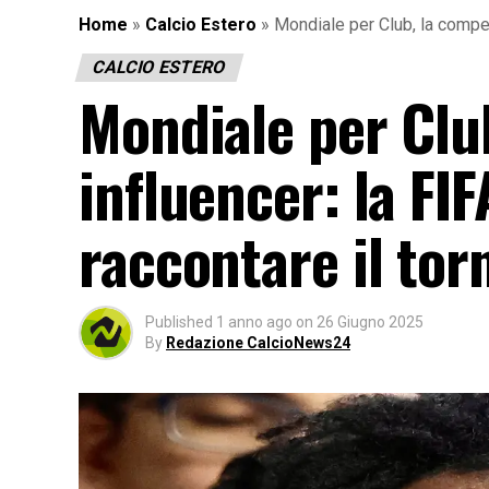
Home
»
Calcio Estero
»
Mondiale per Club, la competi
CALCIO ESTERO
Mondiale per Club
influencer: la FIF
raccontare il tor
Published
1 anno ago
on
26 Giugno 2025
By
Redazione CalcioNews24