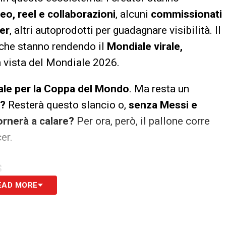
eo, reel e collaborazioni
, alcuni
commissionati
er
, altri autoprodotti per guadagnare visibilità. Il
i che stanno rendendo il
Mondiale virale,
 in vista del Mondiale 2026.
ale per la Coppa del Mondo
. Ma resta un
6?
Resterà questo slancio o,
senza Messi e
ornerà a calare?
Per ora, però, il pallone corre
er.
S
EAD MORE