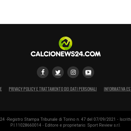
E
PRIVACY POLICY E TRATTAMENTO DEI DATI PERSONALI
INFORMATIVA ES
4 -Registro Stampa Tribunale di Torino n. 47 del 07/09/2021 - Iscritt
P.I.11028660014 - Editore e proprietario: Sport Review s.r.l.