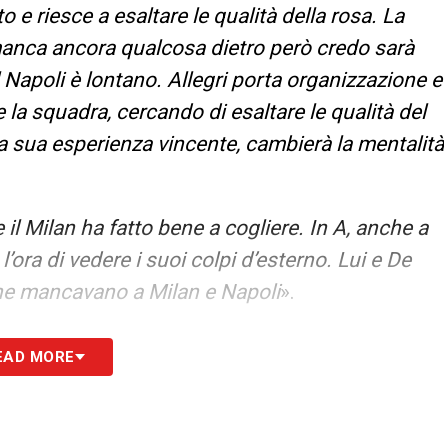
o e riesce a esaltare le qualità della rosa. La
 manca ancora qualcosa dietro però credo sarà
 Napoli è lontano. Allegri porta organizzazione e
 la squadra, cercando di esaltare le qualità del
a sua esperienza vincente, cambierà la mentalità
il Milan ha fatto bene a cogliere. In A, anche a
l’ora di vedere i suoi colpi d’esterno. Lui e De
che mancavano a Milan e Napoli
».
hi, credo abbia sorpreso anche l’Inter. Chivu è
EAD MORE
o mestiere, bisogna capire se ha l’esperienza e
ante come l’Inter. Certo, l’episodio capitato con
gliere molto dentro lo spogliatoio
».