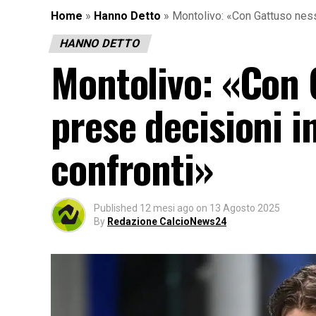
Home
»
Hanno Detto
»
Montolivo: «Con Gattuso ness
HANNO DETTO
Montolivo: «Con 
prese decisioni i
confronti»
Published
12 mesi ago
on
13 Agosto 2025
By
Redazione CalcioNews24