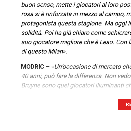
buon senso, mette i giocatori al loro post
rosa si è rinforzata in mezzo al campo,
protagonista questa stagione. Ma oggi il
solidità. Poi ha già chiaro come schierare
suo giocatore migliore che è Leao. Con l
di questo Milan
».
MODRIC –
«
Un’occasione di mercato che 
40 anni, può fare la differenza. Non vedo 
Bruyne sono quei giocatori illuminanti 
INTER –
«
Mi ha sorpreso l’addio di Inzag
R
un ragazzo intelligente che sa fare quest
la lucidità per farlo in una scuola import
Calhanoglu non è stato simpatico, può to