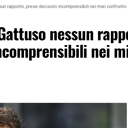
un rapporto, prese decisioni incomprensibili nei miei confronti»
Gattuso nessun rapp
ncomprensibili nei m