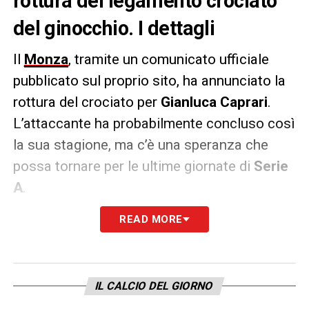
rottura del legamento crociato
del ginocchio. I dettagli
Il
Monza
, tramite un comunicato ufficiale
pubblicato sul proprio sito, ha annunciato la
rottura del crociato per
Gianluca Caprari
.
L’attaccante ha probabilmente concluso così
la sua stagione, ma c’è una speranza che
possa tornare per le ultime giornate di
Serie
A
.
READ MORE
COMUNICATO
–
«Nei prossimi giorni
Gianluca Caprari si sottoporrà, a Barcellona
presso la clinica del Professor Ramon
Cugat, a intervento chirurgico al ginocchio
IL CALCIO DEL GIORNO
destro per lesione al legamento crociato