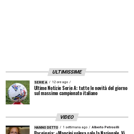
anteriore».
LA PLAYLIST DELLE NOSTRE TOP NEWS
ULTIMISSIME
12 ore ago
SERIE A
Ultime Notizie Serie A: tutte le novità del giorno
sul massimo campionato italiano
VIDEO
1 settimana ago
Alberto Petrosilli
HANNO DETTO
Bargiggia: «Mancini voleva solo la Nazionale. Vi