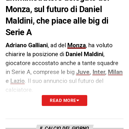
Monza, sul futuro di Daniel
Maldini, che piace alle big di
Serie A
Adriano Galliani
, ad del
Monza
, ha voluto
chiarire la posizione di
Daniel Maldini
,
giocatore accostato anche a tante squadre
in Serie A, comprese le big
Juve
,
Inter
,
Milan
e
Lazio
. Il suo annuncio sul futuro del
calciatore.
READ MORE
LE PAROLE –
«Non dobbiamo adesso
pensare al mercato, dobbiamo pensare a
fare punti fino a gennaio. Poi al mercato
IL CALCIO DEL GIORNO