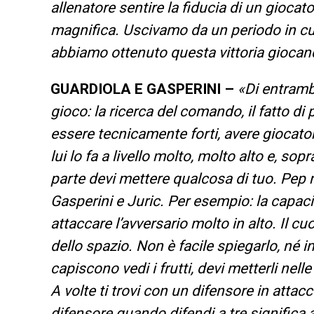
allenatore sentire la fiducia di un giocator
magnifica. Uscivamo da un periodo in c
abbiamo ottenuto questa vittoria giocand
GUARDIOLA E GASPERINI –
«Di entrambi
gioco: la ricerca del comando, il fatto di 
essere tecnicamente forti, avere giocatori
lui lo fa a livello molto, molto alto e, so
parte devi mettere qualcosa di tuo. Pep n
Gasperini e Juric. Per esempio: la capaci
attaccare l’avversario molto in alto. Il 
dello spazio. Non è facile spiegarlo, né
capiscono vedi i frutti, devi metterli nelle
A volte ti trovi con un difensore in attac
difensore quando difendi a tre significa 