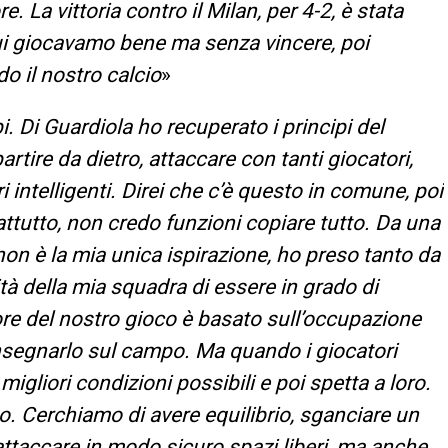
e. La vittoria contro il Milan, per 4-2, è stata
ui giocavamo bene ma senza vincere, poi
o il nostro calcio
»
. Di Guardiola ho recuperato i principi del
partire da dietro, attaccare con tanti giocatori,
 intelligenti. Direi che c’è questo in comune, poi
prattutto, non credo funzioni copiare tutto. Da una
on è la mia unica ispirazione, ho preso tanto da
tà della mia squadra di essere in grado di
cuore del nostro gioco è basato sull’occupazione
 insegnarlo sul campo. Ma quando i giocatori
 migliori condizioni possibili e poi spetta a loro.
co. Cerchiamo di avere equilibrio, sganciare un
attaccare in modo sicuro spazi liberi, ma anche