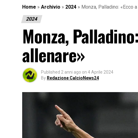
Home
»
Archivio
»
2024
»
Monza, Palladino: «Ecco a 
2024
Monza, Palladino:
allenare»
Published
2 anni ago
on
4 Aprile 2024
By
Redazione CalcioNews24