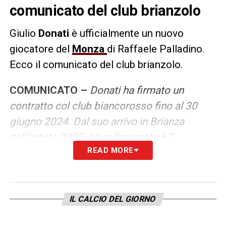
comunicato del club brianzolo
Giulio
Donati
è ufficialmente un nuovo
giocatore del
Monza
di Raffaele Palladino.
Ecco il comunicato del club brianzolo.
COMUNICATO –
Donati ha firmato un
contratto col club biancorosso fino al 30
giugno 2024. Dal suo arrivo in Brianza
nell’estate 2020, ha collezionato 67
READ MORE
presenze e 1 gol, vivendo da protagonista la
storica Promozione in Serie A del 29 maggio
2022 e mettendo sempre a disposizione
della squadra la sua professionalità nella
IL CALCIO DEL GIORNO
scorsa stagione.