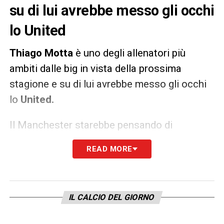
su di lui avrebbe messo gli occhi
lo United
Thiago Motta
è uno degli allenatori più
ambiti dalle big in vista della prossima
stagione e su di lui avrebbe messo gli occhi
lo
United.
Il Manchester starebbe pensando di
sostituire
Ten Hag
e provare a convincere
READ MORE
l’allenatore del
Bologna
per iniziare un
progetto importante. Sul tecnico, però, ci
sono tantissimi club interessati, tra cui
IL CALCIO DEL GIORNO
anche la
Juventus.
Lo scrive
La Gazzetta
dello Sport
.