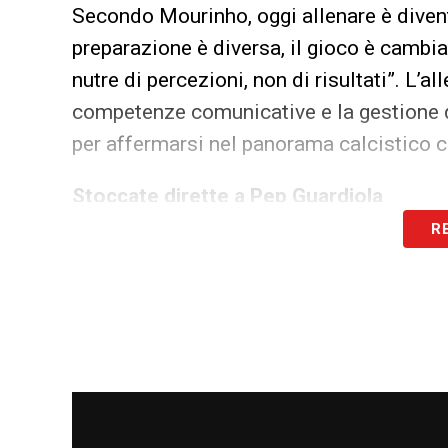
Secondo Mourinho, oggi allenare è diven
preparazione è diversa, il gioco è cambiat
nutre di percezioni, non di risultati”. L’
competenze comunicative e la gestione d
per affermarsi nel panorama calcistico
Stoccate dirette a Pep Guardiola
R
Non sono mancate critiche velate, ma de
City e noto per la sua filosofia tattica i
morto con la mia idea’. Ma se muori con l
Mourinho, facendo riferimento all’eccessi
l’avvicendamento tra Joe Hart, Claudio
forzato al proprio stile di gioco.