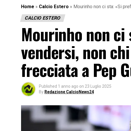
Home
»
Calcio Estero
»
Mourinho non ci sta: «Si pref
CALCIO ESTERO
Mourinho non ci s
vendersi, non chi
frecciata a Pep G
Published
1 anno ago
on
23 Luglio 2025
By
Redazione CalcioNews24