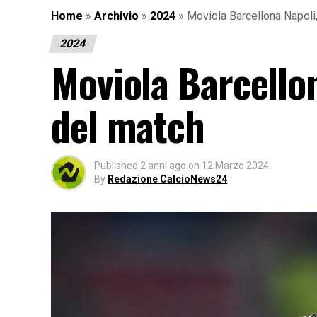
Home
»
Archivio
»
2024
»
Moviola Barcellona Napoli,
2024
Moviola Barcellon
del match
Published
2 anni ago
on
12 Marzo 2024
By
Redazione CalcioNews24