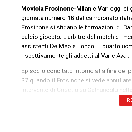
Moviola Frosinone-Milan e Var
, oggi si
giornata numero 18 del campionato italia
Frosinone si sfidano le formazioni di Baro
calcio giocato. L’arbitro del match di m
assistenti De Meo e Longo. Il quarto uo
rispettivamente gli addetti al Var e Avar.
Episodio concitato intorno alla fine del 
37 quando il Frosinone si vede annullare
intervento di Crisetig su Calhanoglu nell
tramuta in gol di Ciano da pochi passi. L’
R
inizio azione al Var. E decide di annullar
ciociaro sul turco rossonero. Episodio d