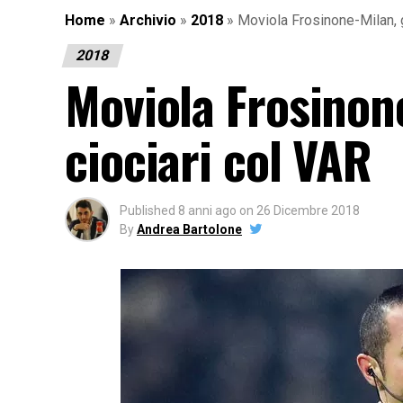
Home
»
Archivio
»
2018
»
Moviola Frosinone-Milan, g
2018
Moviola Frosinone
ciociari col VAR
Published
8 anni ago
on
26 Dicembre 2018
By
Andrea Bartolone