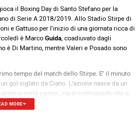
 gioca il Boxing Day di Santo Stefano per la
no di Serie A 2018/2019. Allo Stadio Stirpe di
ni e Gattuso per l’inizio di una giornata ricca di
ercoledì è Marco
Guida
, coadiuvato dagli
mo è Di Martino, mentre Valeri e Posado sono
primo tempo del match dello Stirpe. E’ il minuto
 un gol siglato da Ciano. L’azione nasce da un
a propria metà campo, via al contropiede che si
arbitro convalida, ma poi rivede l’episodio di
EAD MORE
e il gol per una ‘cintura’ del centrocampista
a moviola.