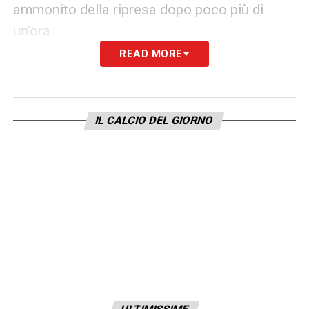
ammonito della ripresa dopo poco più di
un’ora
READ MORE
85′ Giallo Lazio
– Ammonito per proteste
Patric
IL CALCIO DEL GIORNO
91′ Giallo Milan
– Zaccagni butta giù Lukaku
e viene sanzionato
93′ Giallo Lazio
– Guendouzi punito per fallo
su Musah
LA PLAYLIST DELLE NOSTRE TOP NEWS