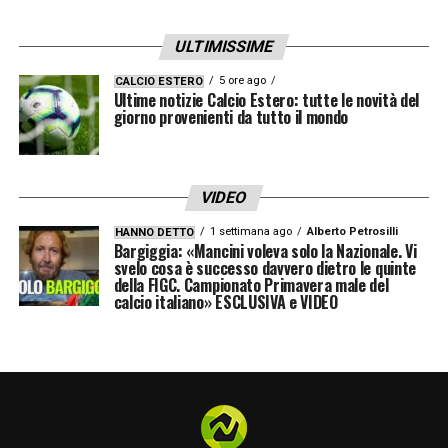
quel momento senza tensioni. Al 62’
Kvaratskheila rientra in area di rigore sul
ULTIMISSIME
sinistro, da dietro riceve una spinta da
5 ore ago
CALCIO ESTERO
Moreno con tutte e due le mani: Feliciani è
Ultime notizie Calcio Estero: tutte le novità del
giorno provenienti da tutto il mondo
molto vicino all’azione e non ritiene falloso
l’intervento del comasco, più scomposto che
violento. Non è d’accordo la panchina del
VIDEO
Napoli e Conte viene ammonito per la battuta
1 settimana ago
Alberto Petrosilli
HANNO DETTO
Bargiggia: «Mancini voleva solo la Nazionale. Vi
al 4° uomo polemica sul mancato intervento
svelo cosa è successo davvero dietro le quinte
del Var.
della FIGC. Campionato Primavera male del
calcio italiano» ESCLUSIVA e VIDEO
LA PLAYLIST DELLE NOSTRE TOP NEWS