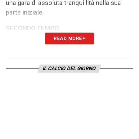
una gara di assoluta tranquillità nella sua
parte iniziale.
SECONDO TEMPO
READ MORE
Episodio determinante al 50
‘: Sergi Roberto
si fa aggredire, perde palla e poi sugli sviluppi
dell’azione interviene in ritardo su Olivera:
IL CALCIO DEL GIORNO
rigore senza troppi dubbi. Al 56′ si scatena
una piccola rissa perché Anguissa rimame a
terra per un duro pestone di Kempf, Feliciani
lascia andare avanti il gioco e le due squadre
accendono i nervi: ne fanno le spese
Buongiorno e Strefezza, che ricevono un
giallo, i primi ammoniti di una sfida fino a