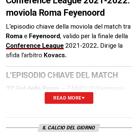
Conference League 2021-2022:
moviola Roma Feyenoord
L’episodio chiave della moviola del match tra
Roma
e
Feyenoord
, valido per la finale della
Conference League
2021-2022
.
Dirige la
sfida l’arbitro
Kovacs.
L’EPISODIO CHIAVE DEL MATCH
32′ Gol della Roma –
ZANIOLO! Vantaggio
Roma. Lancio dalla trequarti di Oliveira per
READ MORE
Zaniolo: controllo di petto e tocco di esterno
mancino a scavalcare il portiere avversario.
Regolare la posizione dell’attaccante
IL CALCIO DEL GIORNO
romanista.