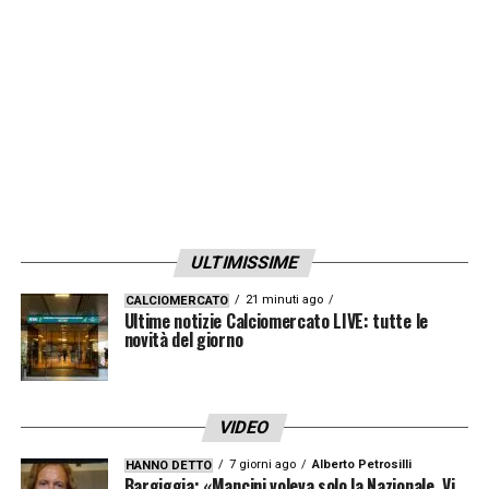
VAR. Stesso discorso nel secondo tempo,
quando Moder rifila un pestone in area a
Gerard Moreno. Fa giocare l’arbitro, ma il
VAR Check assegna il rigore.
LA PLAYLIST DELLE NOSTRE TOP NEWS
ULTIMISSIME
21 minuti ago
CALCIOMERCATO
Ultime notizie Calciomercato LIVE: tutte le
novità del giorno
VIDEO
7 giorni ago
Alberto Petrosilli
HANNO DETTO
Bargiggia: «Mancini voleva solo la Nazionale. Vi