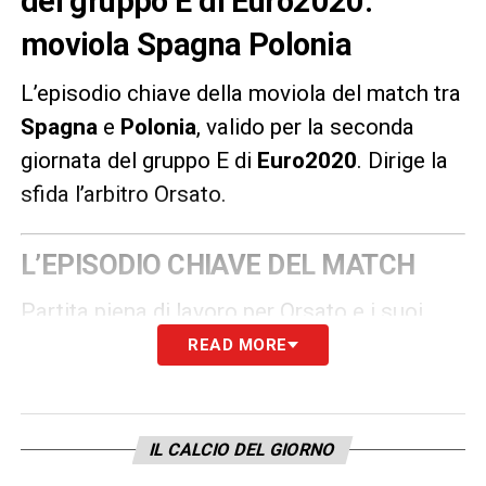
del gruppo E di Euro2020:
moviola Spagna Polonia
L’episodio chiave della moviola del match tra
Spagna
e
Polonia
, valido per la seconda
giornata del gruppo E di
Euro2020
.
Dirige la
sfida l’arbitro Orsato.
L’EPISODIO CHIAVE DEL MATCH
Partita piena di lavoro per Orsato e i suoi
collaboratori. Che non sbagliano molto, ma
READ MORE
vengono corretti su due situazioni chiave,
tutte dalla parte della Spagna. Al 25′ il
fischietto italiano annulla il gol segnato da
IL CALCIO DEL GIORNO
Morata, poi convalidato dall’intervento del