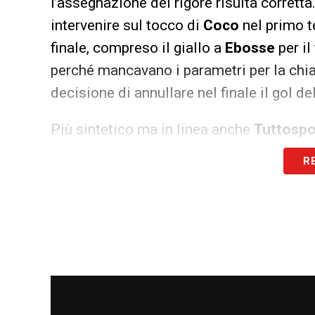
l’assegnazione del rigore risulta corrett
intervenire sul tocco di
Coco
nel primo t
finale, compreso il giallo a
Ebosse
per il
perché mancavano i parametri per la chiar
decisione di annullare nel finale il gol del
Più sintetico ma in linea anche
Tuttospo
sottolinea come la gara si sia accesa so
R
all’arbitro la giusta valutazione sull’ep
del braccio di
Carlos Augusto
. Nel com
restituisce un giudizio positivo sull’arbit
gestione complessivamente solida dei m
LA PLAYLIST DELLE NOSTRE TOP NEW