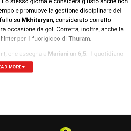
a. Lo stesso giornale considera giusto anche non
empo e promuove la gestione disciplinare del
 fallo su
Mkhitaryan
, considerato corretto
a occasione da gol. Corretta, inoltre, anche la
l’Inter per il fuorigioco di
Thuram
.
rt
, che assegna a
Mariani
un
6,5
. Il quotidiano
prattutto nella seconda parte e riconosce
EAD MORE
isodio del rigore, nato da una posizione scomposta
plesso, dunque, la moviola di
Torino-Inter
raggio: pochi errori, letture convincenti e una
omenti chiave del match.
S