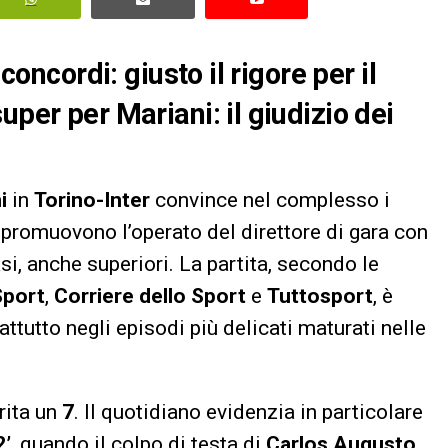
concordi: giusto il rigore per il
uper per Mariani: il giudizio dei
i
in
Torino-Inter
convince nel complesso i
he promuovono l’operato del direttore di gara con
casi, anche superiori. La partita, secondo le
Sport
,
Corriere dello Sport
e
Tuttosport
, è
ttutto negli episodi più delicati maturati nelle
ita un
7
. Il quotidiano evidenzia in particolare
2’
, quando il colpo di testa di
Carlos Augusto