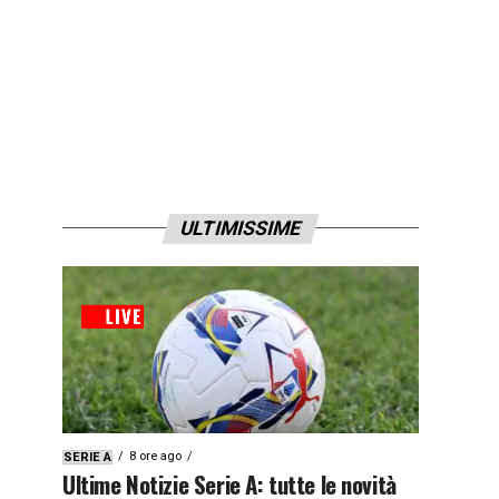
ULTIMISSIME
8 ore ago
SERIE A
Ultime Notizie Serie A: tutte le novità