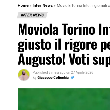
Home
»
Inter News
»
Moviola Torino Inter, i giornali 
INTER NEWS
Moviola Torino Int
giusto il rigore p
Augusto! Voti su
Published
3 mesi ago
on
27 Aprile 2026
By
Giuseppe Colicchia