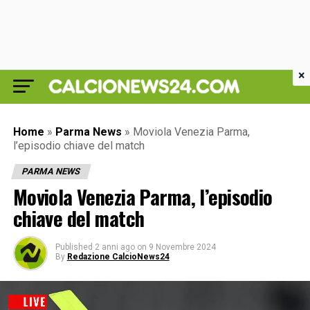
×
Home
»
Parma News
»
Moviola Venezia Parma,
l’episodio chiave del match
PARMA NEWS
Moviola Venezia Parma, l’episodio
chiave del match
Published
2 anni ago
on
9 Novembre 2024
By
Redazione CalcioNews24