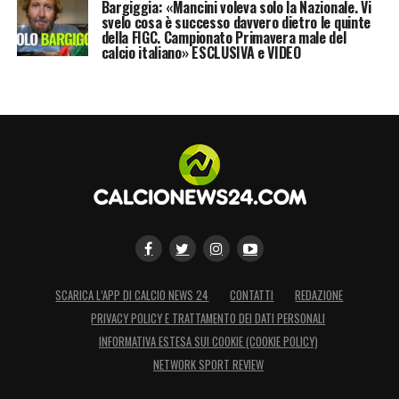
Bargiggia: «Mancini voleva solo la Nazionale. Vi
svelo cosa è successo davvero dietro le quinte
della FIGC. Campionato Primavera male del
calcio italiano» ESCLUSIVA e VIDEO
SCARICA L’APP DI CALCIO NEWS 24
CONTATTI
REDAZIONE
PRIVACY POLICY E TRATTAMENTO DEI DATI PERSONALI
INFORMATIVA ESTESA SUI COOKIE (COOKIE POLICY)
NETWORK SPORT REVIEW