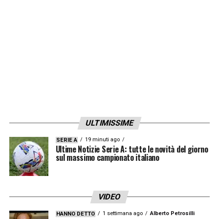
altri. Si sente bene e mette in mostra
prestazioni al top in partita e in allenamento.
Questo è molto più importante di certe voci
che fanno parte del calcio
».
LA PLAYLIST DELLE NOSTRE TOP NEWS
ULTIMISSIME
19 minuti ago
SERIE A
Ultime Notizie Serie A: tutte le novità del giorno
sul massimo campionato italiano
VIDEO
1 settimana ago
Alberto Petrosilli
HANNO DETTO