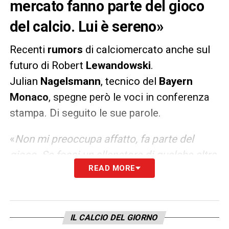
mercato fanno parte del gioco
del calcio. Lui è sereno»
Recenti
rumors
di calciomercato anche sul
futuro di Robert
Lewandowski
.
Julian
Nagelsmann
, tecnico del
Bayern
Monaco
, spegne però le voci in conferenza
stampa. Di seguito le sue parole.
«
Non mi preoccupa affatto, fa parte del
gioco. Se fossi un allenatore di qualche altra
READ MORE
piazza, chiamerei sempre anche per capire
se fosse possibile. Poi dipende come
reagisce il giocatore. Robert è in in ottima
forma, parlo molto con lui e lui parla con gli
IL CALCIO DEL GIORNO