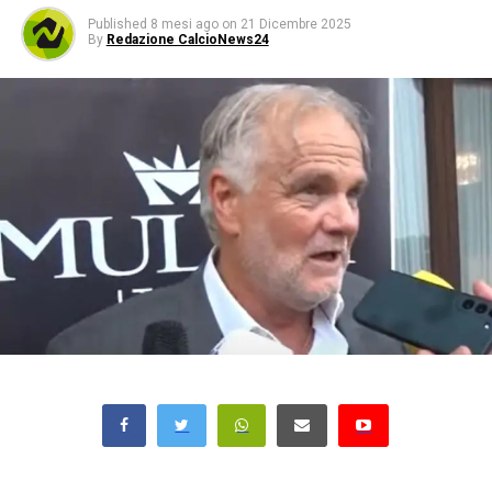
Published
8 mesi ago
on
21 Dicembre 2025
By
Redazione CalcioNews24