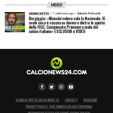
VIDEO
1 settimana ago
Alberto Petrosilli
HANNO DETTO
Bargiggia: «Mancini voleva solo la Nazionale. Vi
svelo cosa è successo davvero dietro le quinte
della FIGC. Campionato Primavera male del
calcio italiano» ESCLUSIVA e VIDEO
SCARICA L’APP DI CALCIO NEWS 24
CONTATTI
REDAZIONE
PRIVACY POLICY E TRATTAMENTO DEI DATI PERSONALI