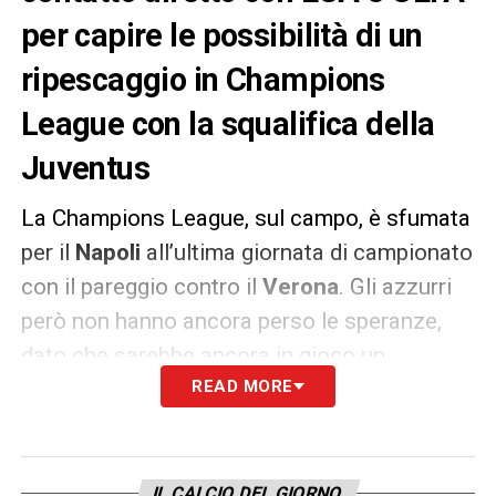
per capire le possibilità di un
ripescaggio in Champions
League con la squalifica della
Juventus
La Champions League, sul campo, è sfumata
per il
Napoli
all’ultima giornata di campionato
con il pareggio contro il
Verona
. Gli azzurri
però non hanno ancora perso le speranze,
dato che sarebbe ancora in gioco un
ipotetico ripescaggio se
READ MORE
la
Juventus
dovesse essere squalificata a
causa della questione
Superlega
.
IL CALCIO DEL GIORNO