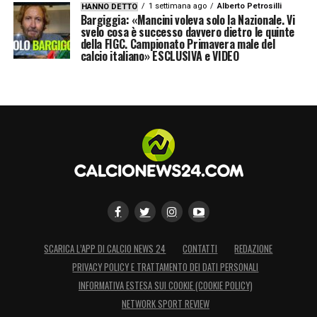
1 settimana ago
Alberto Petrosilli
HANNO DETTO
Bargiggia: «Mancini voleva solo la Nazionale. Vi
svelo cosa è successo davvero dietro le quinte
della FIGC. Campionato Primavera male del
calcio italiano» ESCLUSIVA e VIDEO
SCARICA L’APP DI CALCIO NEWS 24
CONTATTI
REDAZIONE
PRIVACY POLICY E TRATTAMENTO DEI DATI PERSONALI
INFORMATIVA ESTESA SUI COOKIE (COOKIE POLICY)
NETWORK SPORT REVIEW