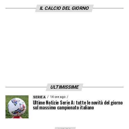
medita sul rinnovo: l’attuale contratto scade
IL CALCIO DEL GIORNO
nel
2028
, ma l’ingaggio di 1,8 milioni a
stagione è troppo basso. La volontà di
Kvicha è quella di prolungare fino al
2029
con
7
milioni di stipendio mentre il Napol
vorrebbe arrivare a 6 con i bonus e
l’inserimento di una clausola rescissoria.
LA PLAYLIST DELLE NOSTRE TOP NEWS
ULTIMISSIME
14 ore ago
SERIE A
Ultime Notizie Serie A: tutte le novità del giorno
sul massimo campionato italiano