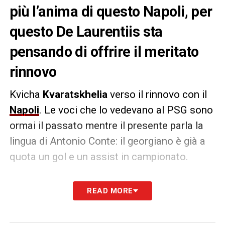
più l’anima di questo Napoli, per
questo De Laurentiis sta
pensando di offrire il meritato
rinnovo
Kvicha
Kvaratskhelia
verso il rinnovo con il
Napoli
. Le voci che lo vedevano al PSG sono
ormai il passato mentre il presente parla la
lingua di Antonio Conte: il georgiano è già a
quota un gol e un assist in campionato.
Secondo le
Cronache di Napoli
, il giocatore
READ MORE
sarebbe pensando di comprare una casa in
zona Pozzuoli. Aurelio De Laurentiis invece