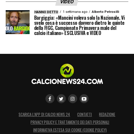
VIDEO
1 settimana ago
Alberto Petrosilli
HANNO DETTO
Bargiggia: «Mancini voleva solo la Nazionale. Vi
svelo cosa è successo davvero dietro le quinte
della FIGC. Campionato Primavera male del
calcio italiano» ESCLUSIVA e VIDEO
SCARICA L’APP DI CALCIO NEWS 24
CONTATTI
REDAZIONE
PRIVACY POLICY E TRATTAMENTO DEI DATI PERSONALI
INFORMATIVA ESTESA SUI COOKIE (COOKIE POLICY)