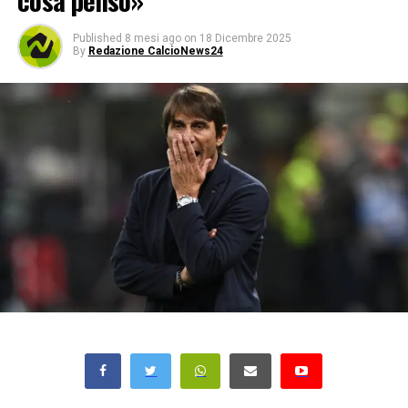
cosa penso»
Published
8 mesi ago
on
18 Dicembre 2025
By
Redazione CalcioNews24