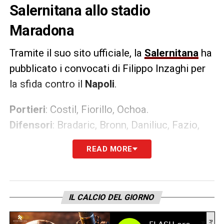
Salernitana allo stadio
Maradona
Tramite il suo sito ufficiale, la
Salernitana
ha
pubblicato i convocati di Filippo Inzaghi per
la sfida contro il
Napoli
.
Portieri
: Costil, Fiorillo, Ochoa.
Difensori
: Bradaric, Bronn, Daniliuc, Fazio,
Gyomber, Lovato, Sambia.
READ MORE
Centrocampisti
: Legowski, Martegani,
Pierozzi, Sfait.
Attaccanti
: Botheim, Candreva, Ikwuemesi,
IL CALCIO DEL GIORNO
Simy, Stewart, Tchaouna.