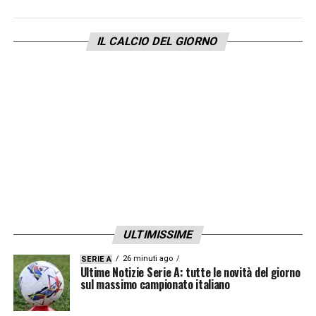
Note: Ammonizioni:
Koulibaly (N), Schlager
IL CALCIO DEL GIORNO
(S), Maksimovic (N), Ounas (N)
MIGLIORE IN CAMPO ˗ NAPOLI:
Milik 7:
l’ariete d’attacco polacco realizza
una partita a dir poco fenomenale, insieme
alla maggiorparte dei compagni: oltre al gol
che apre le marcature, spreca, ma non
sempre per demeriti suoi, alcune occasioni
ravvicinate. L’apporto alla squadra è, però,
ULTIMISSIME
fondamentale
26 minuti ago
SERIE A
Ultime Notizie Serie A: tutte le novità del giorno
PEGGIORE IN CAMPO ˗ NAPOLI:
sul massimo campionato italiano