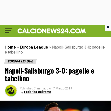
×
Home
»
Europa League
»
Napoli-Salisburgo 3-0: pagelle
e tabellino
EUROPA LEAGUE
Napoli-Salisburgo 3-0: pagelle e
tabellino
Published
7 anni ago
on
7 Marzo 2019
By
Federico Beltrame