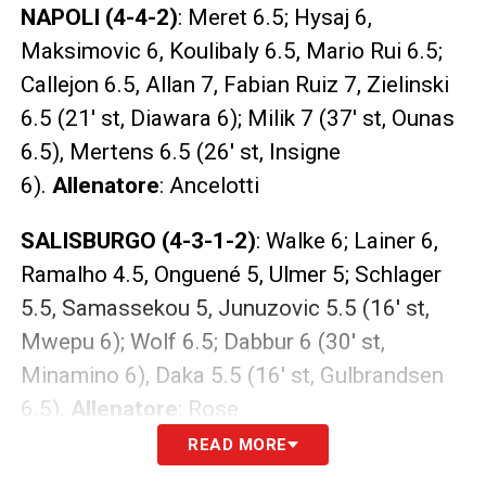
NAPOLI (4-4-2)
: Meret 6.5; Hysaj 6,
Maksimovic 6, Koulibaly 6.5, Mario Rui 6.5;
Callejon 6.5, Allan 7, Fabian Ruiz 7, Zielinski
6.5 (21′ st, Diawara 6); Milik 7 (37′ st, Ounas
6.5), Mertens 6.5 (26′ st, Insigne
6).
Allenatore
: Ancelotti
SALISBURGO (4-3-1-2)
: Walke 6; Lainer 6,
Ramalho 4.5, Onguené 5, Ulmer 5; Schlager
5.5, Samassekou 5, Junuzovic 5.5 (16′ st,
Mwepu 6); Wolf 6.5; Dabbur 6 (30′ st,
Minamino 6), Daka 5.5 (16′ st, Gulbrandsen
6.5).
Allenatore
: Rose
READ MORE
Arbitro:
Aleksei Kulbakov