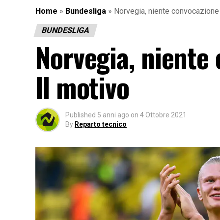
Home
»
Bundesliga
»
Norvegia, niente convocazione 
BUNDESLIGA
Norvegia, niente
Il motivo
Published
5 anni ago
on
4 Ottobre 2021
By
Reparto tecnico