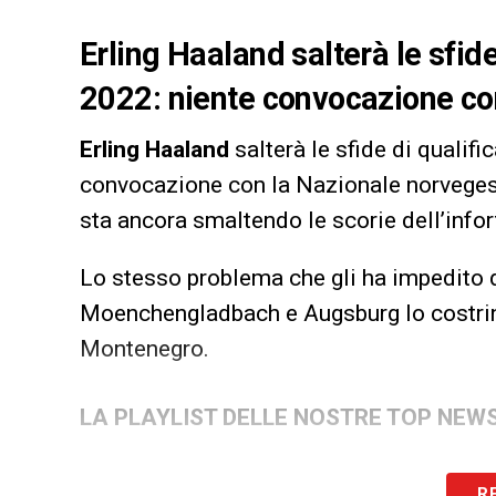
Erling Haaland salterà le sfid
2022: niente convocazione co
Erling
Haaland
salterà le sfide di qualif
convocazione con la Nazionale norvegese
sta ancora smaltendo le scorie dell’info
Lo stesso problema che gli ha impedito 
Moenchengladbach e Augsburg lo costring
Montenegro.
LA PLAYLIST DELLE NOSTRE TOP NEW
R