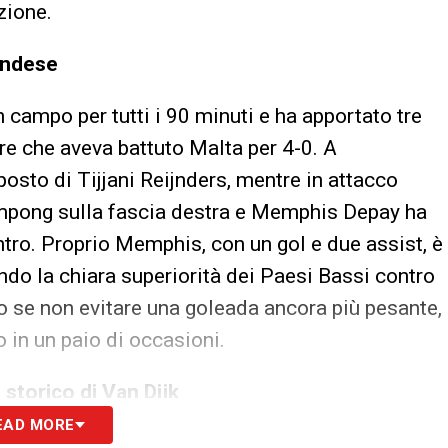
zione.
landese
ampo per tutti i 90 minuti e ha apportato tre
re che aveva battuto Malta per 4-0. A
posto di Tijjani Reijnders, mentre in attacco
impong sulla fascia destra e Memphis Depay ha
tro. Proprio Memphis, con un gol e due assist, è
ndo la chiara superiorità dei Paesi Bassi contro
o se non evitare una goleada ancora più pesante,
 in un paio di occasioni.
storico di Van Dijk
EAD MORE
convincere i propri tifosi dopo alcune critiche