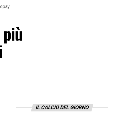
Depay
 più
i
IL CALCIO DEL GIORNO