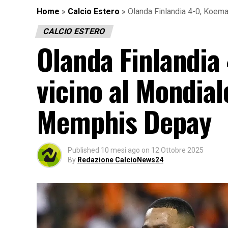
Home
»
Calcio Estero
»
Olanda Finlandia 4-0, Koem
CALCIO ESTERO
Olanda Finlandia
vicino al Mondial
Memphis Depay
Published
10 mesi ago
on
12 Ottobre 2025
By
Redazione CalcioNews24