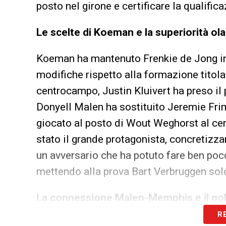
posto nel girone e certificare la qualifica
Le scelte di Koeman e la superiorità o
Koeman ha mantenuto Frenkie de Jong in c
modifiche rispetto alla formazione titola
centrocampo, Justin Kluivert ha preso il 
Donyell Malen ha sostituito Jeremie Fr
giocato al posto di Wout Weghorst al cen
stato il grande protagonista, concretizza
un avversario che ha potuto fare ben poc
mettendo alla prova Bart Verbruggen solo
La connessione Malen-Memphis e il gol 
R
L’Olanda
è scesa in campo determinata a 