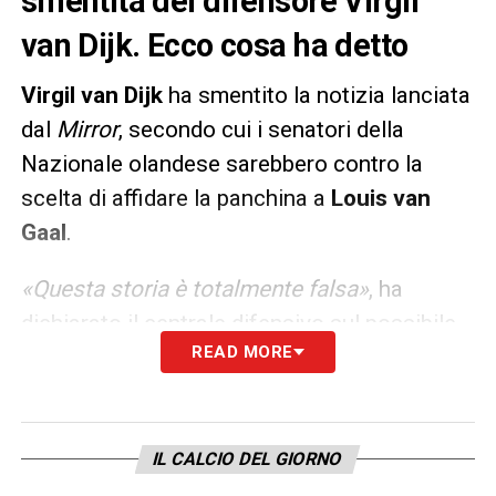
smentita del difensore Virgil
van Dijk. Ecco cosa ha detto
Virgil van Dijk
ha smentito la notizia lanciata
dal
Mirror
, secondo cui i senatori della
Nazionale olandese sarebbero contro la
scelta di affidare la panchina a
Louis van
Gaal
.
«Questa storia è totalmente falsa»
, ha
dichiarato il centrale difensivo sul possibile
READ MORE
nuovo allenatore dell’Olanda.
LA PLAYLIST DELLE NOSTRE TOP NEWS
IL CALCIO DEL GIORNO