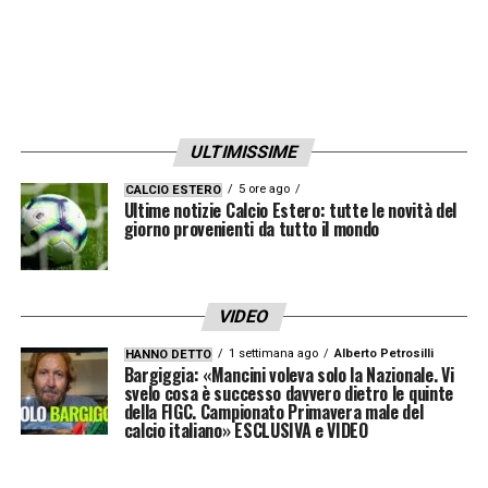
spiegare quello che provo. Sono tornato nel
posto che amo. Vorrei ringraziare il nostro
presidente, Abdullah Bey, Gardi e Okan Hoca
per avermi permesso di venire qui. Sono
venuto qui per dare tutto me stesso»
ULTIMISSIME
5 ore ago
CALCIO ESTERO
Ultime notizie Calcio Estero: tutte le novità del
LA PLAYLIST DELLE NOSTRE TOP NEWS
giorno provenienti da tutto il mondo
VIDEO
1 settimana ago
Alberto Petrosilli
HANNO DETTO
Bargiggia: «Mancini voleva solo la Nazionale. Vi
svelo cosa è successo davvero dietro le quinte
della FIGC. Campionato Primavera male del
calcio italiano» ESCLUSIVA e VIDEO