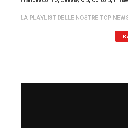
Francesconi 5, Ceesay 6,5, Curto 5, Hira
LA PLAYLIST DELLE NOSTRE TOP NEW
R