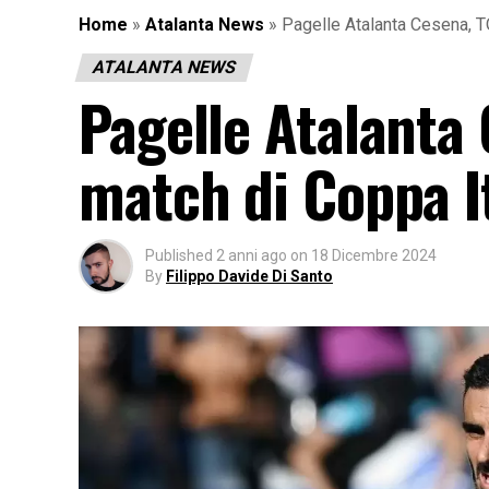
Home
»
Atalanta News
»
Pagelle Atalanta Cesena, T
ATALANTA NEWS
Pagelle Atalanta
match di Coppa I
Published
2 anni ago
on
18 Dicembre 2024
By
Filippo Davide Di Santo