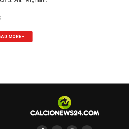
ech 5.
All
. Mignani.
S
EAD MORE