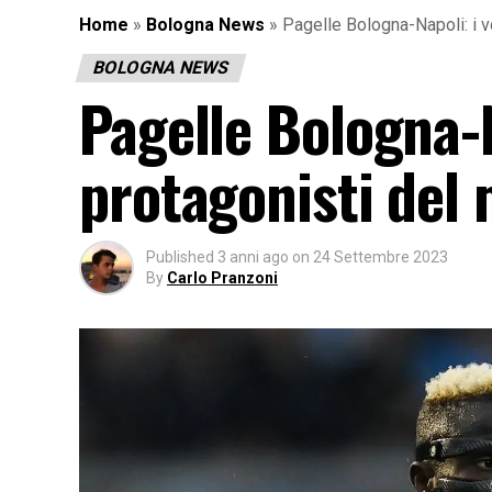
Home
»
Bologna News
»
Pagelle Bologna-Napoli: i v
BOLOGNA NEWS
Pagelle Bologna-Na
protagonisti del
Published
3 anni ago
on
24 Settembre 2023
By
Carlo Pranzoni