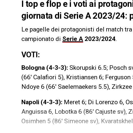
I top e flop e i voti ai protago
giornata di Serie A 2023/24: 
Le pagelle dei protagonisti del match tr
campionato di
Serie A
2023/2024
.
VOTI:
Bologna (4-3-3):
Skorupski 6.5; Posch sv
(66′ Calafiori 5), Kristiansen 6; Ferguson 
Ndoye 6 (66′ Saelemaekers 5.5), Zirkzee 6
Napoli (4-3-3):
Meret 6; Di Lorenzo 6, Ost
Anguissa 6, Lobotka 6 (86′ Cajuste sv), Zi
Osimhen 5 (86′ Simeone sv), Kvaratskhel