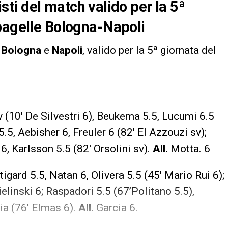
nisti del match valido per la 5ª
pagelle Bologna-Napoli
a
Bologna
e
Napoli
, valido per la 5ª giornata del
 (10′ De Silvestri 6), Beukema 5.5, Lucumi 6.5
5.5, Aebisher 6, Freuler 6 (82′ El Azzouzi sv);
, Karlsson 5.5 (82′ Orsolini sv).
All.
Motta. 6
igard 5.5, Natan 6, Olivera 5.5 (45′ Mario Rui 6);
elinski 6; Raspadori 5.5 (67’Politano 5.5),
ia (76′ Elmas 6).
All.
Garcia 6.