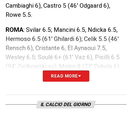
Cambiaghi 6), Castro 5 (46′ Odgaard 6),
Rowe 5.5.
ROMA
: Svilar 6.5; Mancini 6.5, Ndicka 6.5,
Hermoso 6.5 (61′ Ghilardi 6); Celik 5.5 (46′
Rensch 6), Cristante 6, El Aynaoui 7.5,
Wesley 6.5; Soulé 6+ (61′ Vaz 6), Pisilli 6.5
(94′ Ziolkowski sv); Malen 8 (77′ Dybala 6).
READ MORE
LA PLAYLIST DELLE NOSTRE TOP NEWS
IL CALCIO DEL GIORNO