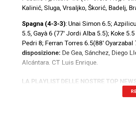
Kalinić, Sluga, Vrsaljko
,
Škorić
, Badelj,
Br
Spagna (4-3-3)
: Unai Simon 6.5; Azpilicu
5.5, Gayà 6 (77′ Jordi Alba 5.5); Koke 5.5
Pedri 8; Ferran Torres 6.5(88′
Oyarzabal 
disposizione:
De Gea,
Sánchez,
Diego Ll
Alcántara
.
CT Luis Enrique.
LA PLAYLIST DELLE NOSTRE TOP NEW
R