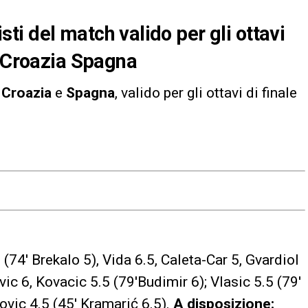
nisti del match valido per gli ottavi
e Croazia Spagna
a
Croazia
e
Spagna
, valido per gli ottavi di finale
5 (74′
Brekalo 5)
, Vida 6.5, Caleta-Car 5, Gvardiol
vic 6, Kovacic 5.5 (79′
Budimir 6)
; Vlasic 5.5 (79′
kovic 4.5 (45′
Kramarić 6.5)
.
A disposizione: