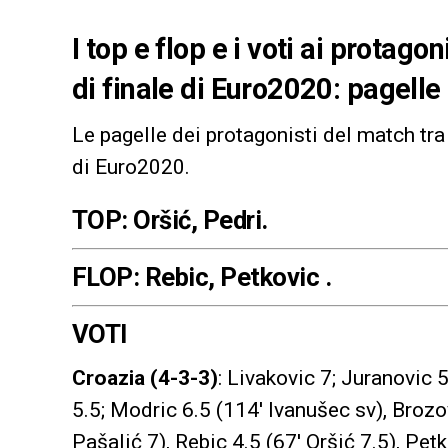
I top e flop e i voti ai protago
di finale di Euro2020: pagell
Le pagelle dei protagonisti del match tr
di Euro2020.
TOP:
Oršić
, Pedri.
FLOP: Rebic,
Petkovic
.
VOTI
Croazia (4-3-3)
: Livakovic 7; Juranovic 
5.5; Modric 6.5 (114′
Ivanušec sv)
, Brozo
Pašalić 7)
, Rebic 4.5 (67′
Oršić 7.5)
, Pet