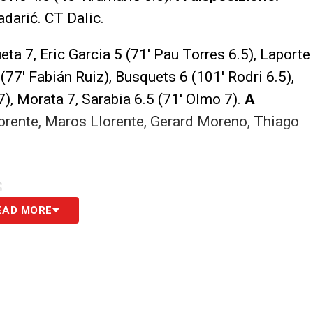
adarić
.
CT Dalic.
eta 7, Eric Garcia 5 (71′
Pau Torres 6.5)
, Laporte
 (77′
Fabián Ruiz)
, Busquets 6 (101′
Rodri 6.5)
,
7)
, Morata 7, Sarabia 6.5 (71′
Olmo 7)
.
A
orente, Maros Llorente, Gerard Moreno,
Thiago
S
EAD MORE