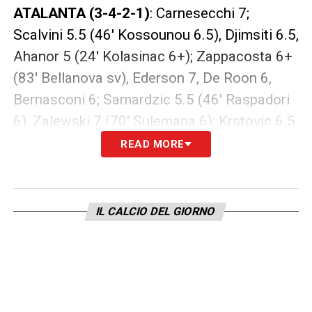
ATALANTA (3-4-2-1)
: Carnesecchi 7;
Scalvini 5.5 (46′ Kossounou 6.5), Djimsiti 6.5,
Ahanor 5 (24′ Kolasinac 6+); Zappacosta 6+
(83′ Bellanova sv), Ederson 7, De Roon 6,
Bernasconi 6; Samardzic 5.5 (46′ Raspadori
6), Zalewski 7 (70′ Sulemana 6); Krstovic 6.5.
READ MORE
LA PLAYLIST DELLE NOSTRE TOP NEWS
IL CALCIO DEL GIORNO