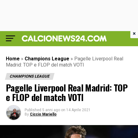
×
Home
»
Champions League
»
Pagelle Liverpool Real
Madrid: TOP e FLOP del match VOTI
CHAMPIONS LEAGUE
Pagelle Liverpool Real Madrid: TOP
e FLOP del match VOTI
Published
5 anni ago
on
14 Aprile 2021
By
Ciccio Mariello