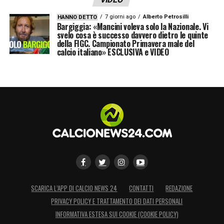
7 giorni ago
Alberto Petrosilli
HANNO DETTO
Bargiggia: «Mancini voleva solo la Nazionale. Vi
svelo cosa è successo davvero dietro le quinte
della FIGC. Campionato Primavera male del
calcio italiano» ESCLUSIVA e VIDEO
SCARICA L’APP DI CALCIO NEWS 24
CONTATTI
REDAZIONE
PRIVACY POLICY E TRATTAMENTO DEI DATI PERSONALI
INFORMATIVA ESTESA SUI COOKIE (COOKIE POLICY)