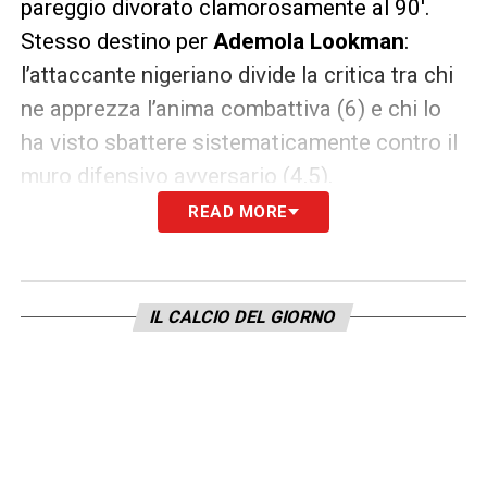
pareggio divorato clamorosamente al 90′.
Stesso destino per
Ademola Lookman
:
l’attaccante nigeriano divide la critica tra chi
ne apprezza l’anima combattiva (6) e chi lo
ha visto sbattere sistematicamente contro il
muro difensivo avversario (4,5).
READ MORE
Ultime notizie Calcio Estero: tutte le novità
del giorno provenienti da tutto il mondo
IL CALCIO DEL GIORNO
LA PLAYLIST DELLE NOSTRE TOP NEWS