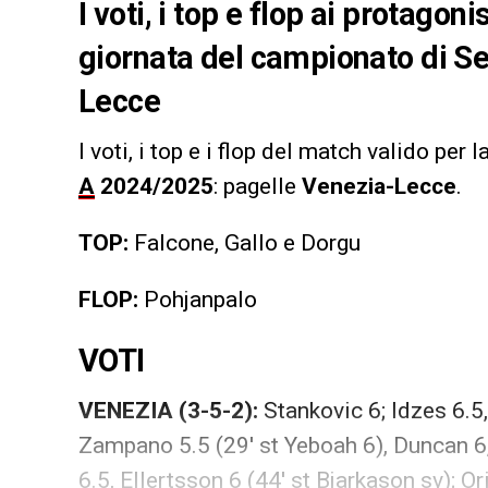
I voti, i top e flop ai protagon
giornata del campionato di S
Lecce
I voti, i top e i flop
del match valido per l
A
2024/2025
: pagelle
Venezia-Lecce
.
TOP:
Falcone, Gallo e Dorgu
FLOP:
Pohjanpalo
VOTI
VENEZIA (3-5-2):
Stankovic 6; Idzes 6.5,
Zampano 5.5 (29′ st Yeboah 6), Duncan 6,
6.5, Ellertsson 6 (44′ st Bjarkason sv); O