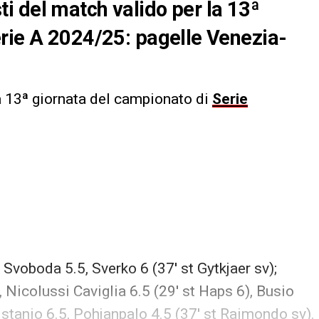
isti del match valido per la 13ª
erie A 2024/25: pagelle Venezia-
a 13ª giornata del campionato di
Serie
 Svoboda 5.5, Sverko 6 (37′ st Gytkjaer sv);
 Nicolussi Caviglia 6.5 (29′ st Haps 6), Busio
ristanio 6.5, Pohjanpalo 4.5 (37′ st Raimondo sv).