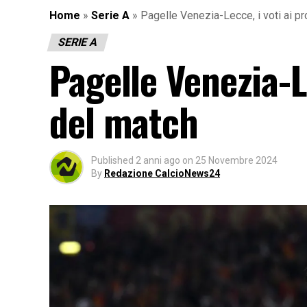
Home
»
Serie A
»
Pagelle Venezia-Lecce, i voti ai pr
SERIE A
Pagelle Venezia-L
del match
Published
2 anni ago
on
25 Novembre 2024
By
Redazione CalcioNews24