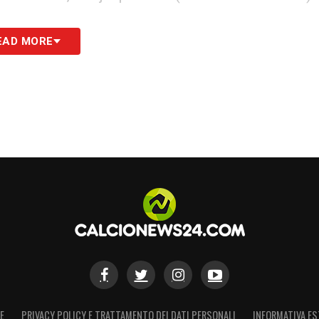
EAD MORE
chirotto 5.5, Gaspar 6, Gallo 7; Rafia 5.5 (33′ st
, Coulibaly 5.5; Dorgu 7, Krstovic 5.5 (11′ st
enatore
: Giampaolo 6.5.
S
E
PRIVACY POLICY E TRATTAMENTO DEI DATI PERSONALI
INFORMATIVA ES