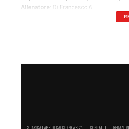
Allenatore
: Di Francesco 6
R
LECCE (4-3-3):
Falcone 7; Guilbert 6, Bas
Helgason sv), Ramadani 6 (39′ st Kaba sv)
Rebic 7), Pierotti 5.5 (11′ st Jean 6).
All
LA PLAYLIST DELLE NOSTRE TOP NEW
SCARICA L’APP DI CALCIO NEWS 24
CONTATTI
REDAZION