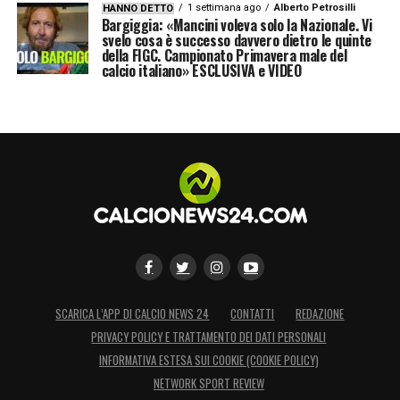
1 settimana ago
Alberto Petrosilli
HANNO DETTO
Bargiggia: «Mancini voleva solo la Nazionale. Vi
svelo cosa è successo davvero dietro le quinte
della FIGC. Campionato Primavera male del
calcio italiano» ESCLUSIVA e VIDEO
SCARICA L’APP DI CALCIO NEWS 24
CONTATTI
REDAZIONE
PRIVACY POLICY E TRATTAMENTO DEI DATI PERSONALI
INFORMATIVA ESTESA SUI COOKIE (COOKIE POLICY)
NETWORK SPORT REVIEW