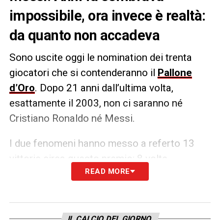
impossibile, ora invece è realtà:
da quanto non accadeva
Sono uscite oggi le nomination dei trenta
giocatori che si contenderanno il
Pallone
d’Oro
. Dopo 21 anni dall’ultima volta,
esattamente il 2003, non ci saranno né
Cristiano Ronaldo né Messi.
I due fenomeni hanno messo a referto 13
vittorie circa questo premio: 8 volte
READ MORE
l’argentino o 5 il lusitano. Insomma, si può
tranquillamente dire che è finita un’era e
adesso siamo pronti a goderci la nuova
epoca.
IL CALCIO DEL GIORNO