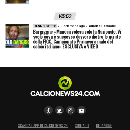
VIDEO
1 settimana ago
Alberto Petrosilli
HANNO DETTO
Bargiggia: «Mancini voleva solo la Nazionale. Vi
svelo cosa è successo davvero dietro le quinte
della FIGC. Campionato Primavera male del
calcio italiano» ESCLUSIVA e VIDEO
SCARICA L’APP DI CALCIO NEWS 24
CONTATTI
REDAZIONE