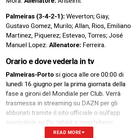
Mora.
Allenatore:
Anselmi.
Palmeiras (3-4-2-1):
Weverton; Giay,
Gustavo Gomez, Murilo; Allan, Rios, Emiliano
Martinez, Piquerez; Estevao, Torres; José
Manuel Lopez.
Allenatore:
Ferreira.
Orario e dove vederla in tv
Palmeiras-Porto
si gioca alle ore 00:00 di
lunedì 16 giugno per la prima giornata della
fase a gironi del Mondiale per Club. Verrà
trasmessa in streaming su DAZN per gli
abbonati tramite il sito ufficiale o sull’app
scaricabile su Pc, tablet e smartphone.
READ MORE