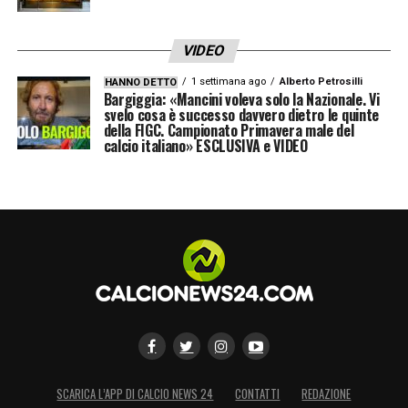
VIDEO
1 settimana ago
Alberto Petrosilli
HANNO DETTO
Bargiggia: «Mancini voleva solo la Nazionale. Vi
svelo cosa è successo davvero dietro le quinte
della FIGC. Campionato Primavera male del
calcio italiano» ESCLUSIVA e VIDEO
SCARICA L’APP DI CALCIO NEWS 24
CONTATTI
REDAZIONE