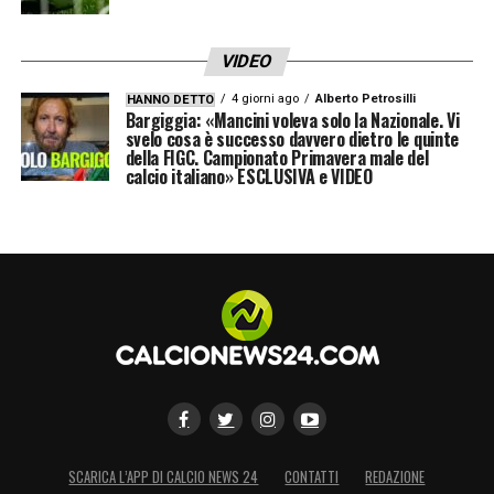
VIDEO
4 giorni ago
Alberto Petrosilli
HANNO DETTO
Bargiggia: «Mancini voleva solo la Nazionale. Vi
svelo cosa è successo davvero dietro le quinte
della FIGC. Campionato Primavera male del
calcio italiano» ESCLUSIVA e VIDEO
SCARICA L’APP DI CALCIO NEWS 24
CONTATTI
REDAZIONE