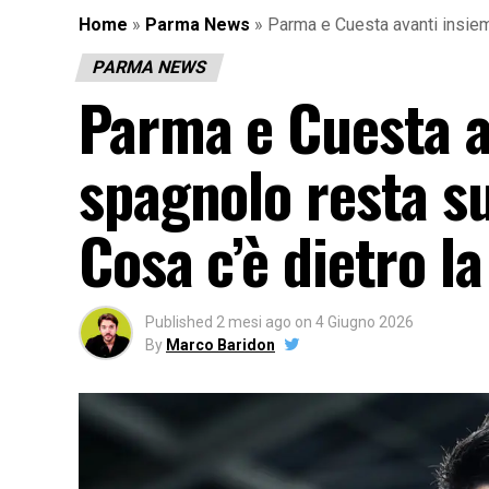
Home
»
Parma News
»
Parma e Cuesta avanti insieme
PARMA NEWS
Parma e Cuesta av
spagnolo resta su
Cosa c’è dietro l
Published
2 mesi ago
on
4 Giugno 2026
By
Marco Baridon