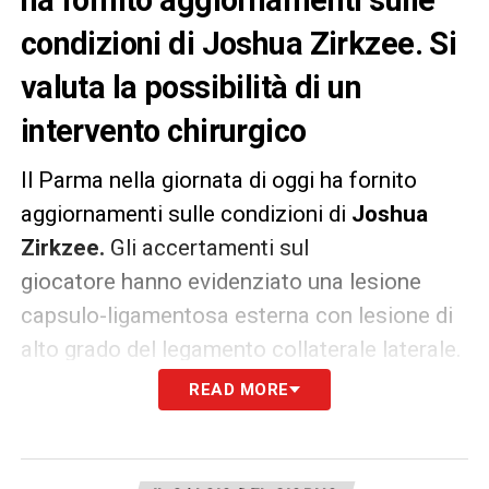
ha fornito aggiornamenti sulle
condizioni di Joshua Zirkzee. Si
valuta la possibilità di un
intervento chirurgico
Il Parma nella giornata di oggi ha fornito
aggiornamenti sulle condizioni di
Joshua
Zirkzee.
Gli accertamenti sul
giocatore hanno evidenziato una lesione
capsulo-ligamentosa esterna con lesione di
alto grado del legamento collaterale laterale.
READ MORE
Sarà valutata, in accordo con lo staff medico
del Bayern Monaco, la eventuale soluzione
chirurgica.