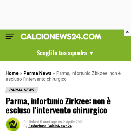
×
Scegli la tua squadra ▼
Home
»
Parma News
»
Parma, infortunio Zirkzee: non è
escluso l’intervento chirurgico
PARMA NEWS
Parma, infortunio Zirkzee: non è
escluso l’intervento chirurgico
Published
5 anni ago
on
2 Aprile 2021
By
Redazione CalcioNews24