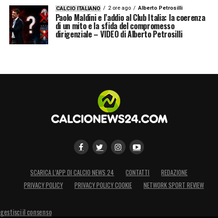
2 ore ago
Alberto Petrosilli
CALCIO ITALIANO
Paolo Maldini e l’addio al Club Italia: la coerenza
di un mito e la sfida del compromesso
dirigenziale – VIDEO di Alberto Petrosilli
SCARICA L’APP DI CALCIO NEWS 24
CONTATTI
REDAZIONE
PRIVACY POLICY
PRIVACY POLICY COOKIE
NETWORK SPORT REVIEW
gestisci il consenso