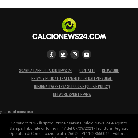
SCARICA L’APP DI CALCIO NEWS 24
CONTATTI
REDAZIONE
PRIVACY POLICY E TRATTAMENTO DEI DATI PERSONALI
INFORMATIVA ESTESA SUI COOKIE (COOKIE POLICY)
NETWORK SPORT REVIEW
gestisci il consenso
Copyright 2026 © riproduzione riservata Calcio News 24 -Registro
Stampa Tribunale di Torino n. 47 del 07/09/2021 - Iscritto al Registro
Operatori di Comunicazione al n. 26692 - P.I.11028660014 - Editore e