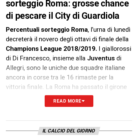
sorteggio Roma: grosse chance
di pescare il City di Guardiola
Percentuali sorteggio Roma
, l’urna di lunedì
decreterà il novero degli ottavi di finale della
Champions League 2018/2019.
I giallorossi
di Di Francesco, insieme alla
Juventus
di
Allegri, sono le uniche due squadre italiane
ancora in corse tra le 16 rimaste per la
vittoria finale. La Roma ha passato il girone
come seconda dietro al Real Madrid, ragion
READ MORE
per cui la sua avversaria uscirà dall’elenco
ristretto delle seguenti sei formazioni:
Manchester City, Borussia Dortmund,
IL CALCIO DEL GIORNO
Barcellona, Paris Saint Germain, Bayern