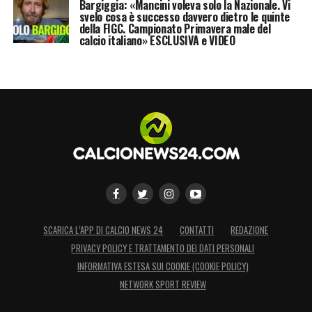
Bargiggia: «Mancini voleva solo la Nazionale. Vi
svelo cosa è successo davvero dietro le quinte
probabilità di pescare la Roma è il
Porto
con
della FIGC. Campionato Primavera male del
il
13,49%.
calcio italiano» ESCLUSIVA e VIDEO
LA PLAYLIST DELLE NOSTRE TOP NEWS
SCARICA L’APP DI CALCIO NEWS 24
CONTATTI
REDAZIONE
PRIVACY POLICY E TRATTAMENTO DEI DATI PERSONALI
INFORMATIVA ESTESA SUI COOKIE (COOKIE POLICY)
NETWORK SPORT REVIEW