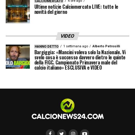
4 ore ago
CALCIOMERCATO
Ultime notizie Calciomercato LIVE: tutte le
tanti, ma così è ancora più stimolante».
novità del giorno
LA PLAYLIST DELLE NOSTRE TOP NEWS
VIDEO
1 settimana ago
Alberto Petrosilli
HANNO DETTO
Bargiggia: «Mancini voleva solo la Nazionale. Vi
svelo cosa è successo davvero dietro le quinte
della FIGC. Campionato Primavera male del
calcio italiano» ESCLUSIVA e VIDEO