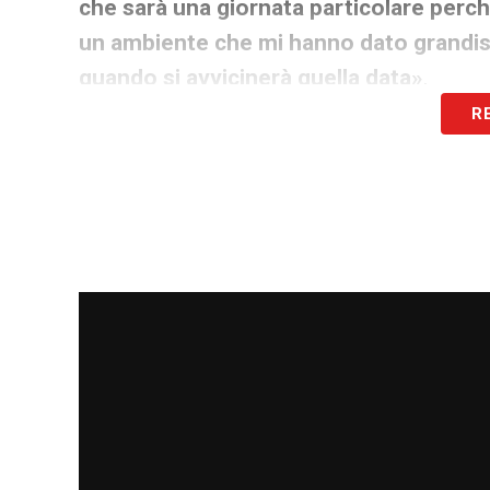
che sarà una giornata particolare perché
un ambiente che mi hanno dato grandis
quando si avvicinerà quella data»
.
R
Riflettendo sul trionfo in rossonero, ha 
la sua essenza, ma la percezione estern
responsabilità.
«Vincere quello scudett
percezione dall’esterno. […] Io non so
ho dimostrato di poter vincere lo scudet
responsabilità e aspettative e allora so
lavoro sia a quel livello»
.
Infine, Pioli ha offerto una visione più
oltre il semplice conteggio dei trofei.
«S
allenatore vincente sia solo quello che r