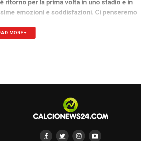
 ritorno per la prima volta in uno stadio e in
sime emozioni e soddisfazioni. Ci penseremo
EAD MORE
sottolineato come la vittoria non abbia cambiato
a del suo lavoro, aumentandone le
o non mi ha cambiato, semmai ha cambiato la
no cambiato e non sono più tranquillo perché
to. Probabilmente l’aver vinto ti porta più
no ancora più concentrato per far sì che il mio
 ampia del successo nel suo mestiere, andando
econdo me è un errore far credere che un
iesce a vincere lo scudetto. Gli allenatori