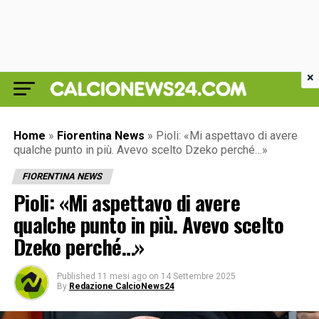
×
Home
»
Fiorentina News
»
Pioli: «Mi aspettavo di avere
qualche punto in più. Avevo scelto Dzeko perché…»
FIORENTINA NEWS
Pioli: «Mi aspettavo di avere
qualche punto in più. Avevo scelto
Dzeko perché…»
Published
11 mesi ago
on
14 Settembre 2025
By
Redazione CalcioNews24