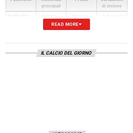
principali
di visione
DAZN FULL
– Tutta la
– Annuale
– 2 dispositivi
(ex Standard)
Serie A TIM
unico:
359 €
sulla stessa
READ MORE
(10 partite a
(29,92
rete internet
turno)
€/mese)
– Non
– Serie BKT
– Annuale
condivisibile
completa
rate:
34,99
con persone
IL CALCIO DEL GIORNO
– LaLiga
€/mese
fuori casa
spagnola e
– Mensile
Liga
flessibile:
portoghese
44,99€
al
– Serie A
mese
femminile
DAZN
– Tutti i
– Annuale
– 2 dispositivi
FAMILY
(ex
contenuti del
unico:
599 €
su reti
Plus)
pacchetto
(49,92
diverse
FULL
€/mese)
– Ideale per
– Visione su
– Annuale
famiglie o chi
due reti
rate:
59,99
guarda DAZN