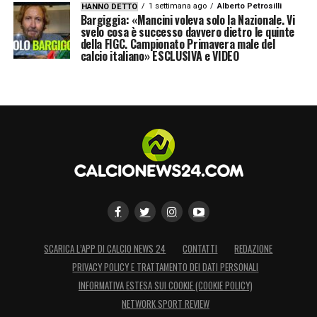
1 settimana ago
Alberto Petrosilli
HANNO DETTO
LA PLAYLIST DELLE NOSTRE TOP NEWS
Bargiggia: «Mancini voleva solo la Nazionale. Vi
svelo cosa è successo davvero dietro le quinte
della FIGC. Campionato Primavera male del
calcio italiano» ESCLUSIVA e VIDEO
SCARICA L’APP DI CALCIO NEWS 24
CONTATTI
REDAZIONE
PRIVACY POLICY E TRATTAMENTO DEI DATI PERSONALI
INFORMATIVA ESTESA SUI COOKIE (COOKIE POLICY)
NETWORK SPORT REVIEW