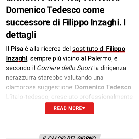
Domenico Tedesco come
successore di Filippo Inzaghi. I
dettagli
Il
Pisa
è alla ricerca del
sostituto di
Filippo
Inzaghi
, sempre più vicino al Palermo, e
secondo il
Corriere dello Sport
la dirigenza
nerazzurra starebbe valutando una
clamorosa suggestione:
Domenico Tedesco
.
L’italo-tedesco, cresciuto professionalmente
in Germania, ha lasciato il segno nel 2017
READ MORE
portando lo Schalke 04 al secondo posto in
Bundesliga. Successivamente ha guidato il
Lipsia alla vittoria della Coppa di Germania e,
IL CALCIO DEL GIORNO