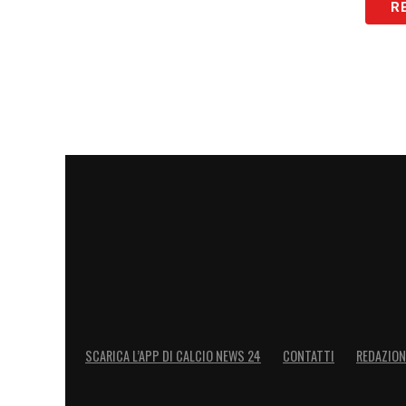
LA PLAYLIST DELLE NOSTRE TOP NEW
R
SCARICA L’APP DI CALCIO NEWS 24
CONTATTI
REDAZION