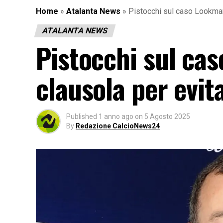
Home
»
Atalanta News
»
Pistocchi sul caso Lookman
ATALANTA NEWS
Pistocchi sul ca
clausola per evit
Published
1 anno ago
on
5 Agosto 2025
By
Redazione CalcioNews24